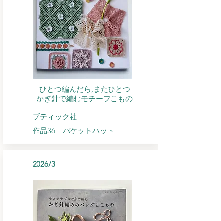
ひとつ編んだら,またひとつ
​かぎ針で編むモチーフこもの
​ブティック社
作品36 バケットハット
2026/3